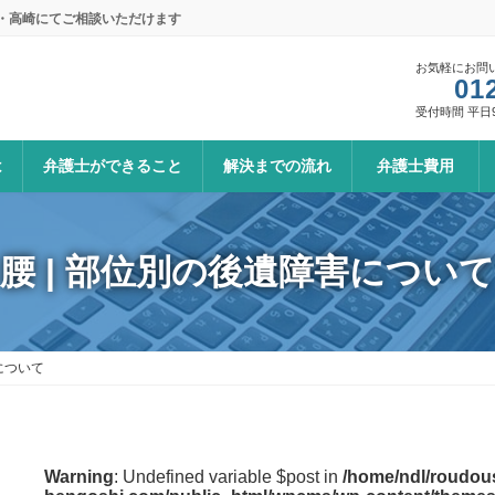
本・高崎にてご相談いただけます
お気軽にお問
01
受付時間 平日9:0
は
弁護士ができること
解決までの流れ
弁護士費用
腰 | 部位別の後遺障害について
について
Warning
: Undefined variable $post in
/home/ndl/roudous