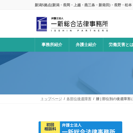
コ
ナ
新潟5拠点(新潟・長岡・上越・燕三条・新発田)・長野・松
ン
ビ
テ
ゲ
ン
ー
ツ
シ
へ
ョ
ス
ン
事務所紹介
弁護士紹介
労働災害と
キ
に
ッ
移
プ
動
トップページ
各部位後遺障害
腰 | 部位別の後遺障害