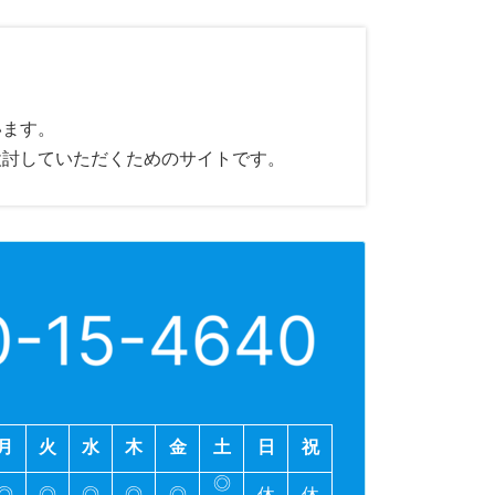
います。
検討していただくためのサイトです。
月
火
水
木
金
土
日
祝
◎
◎
◎
◎
◎
◎
休
休