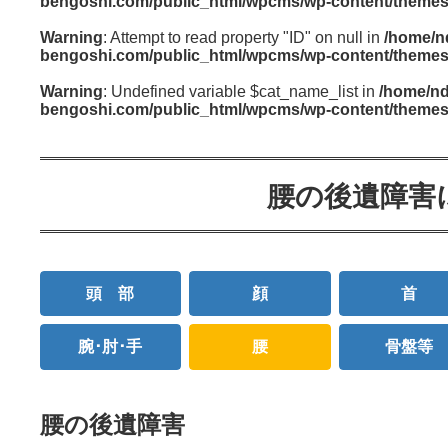
bengoshi.com/public_html/wpcms/wp-content/themes/l
Warning
: Attempt to read property "ID" on null in
/home/n
bengoshi.com/public_html/wpcms/wp-content/themes/l
Warning
: Undefined variable $cat_name_list in
/home/nd
bengoshi.com/public_html/wpcms/wp-content/themes/l
腰の後遺障害
頭 部
顔
首
腕･肘･手
腰
骨盤等
腰の後遺障害