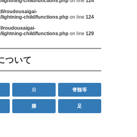
ightning-child/functions.php
on line
124
dl/roudousaigai-
ightning-child/functions.php
on line
124
l/roudousaigai-
ightning-child/functions.php
on line
129
について
肩
脊髄等
膝
足