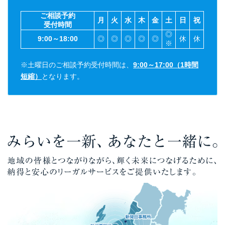
ご相談予約
月
火
水
木
金
土
日
祝
受付時間
◎
9:00～18:00
◎
◎
◎
◎
◎
休
休
※
※土曜日のご相談予約受付時間は、
9:00～17:00（1時間
短縮）
となります。