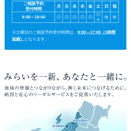
ご相談予約
月
火
水
木
金
土
日
祝
受付時間
◎
9:00～18:00
◎
◎
◎
◎
◎
休
休
※
※土曜日のご相談予約受付時間は、
9:00～17:00（1時間
短縮）
となります。