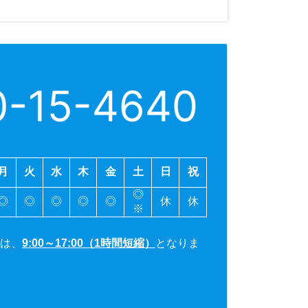
月
火
水
木
金
土
日
祝
◎
◎
◎
◎
◎
◎
休
休
※
は、
9:00～17:00（1時間短縮）
となりま