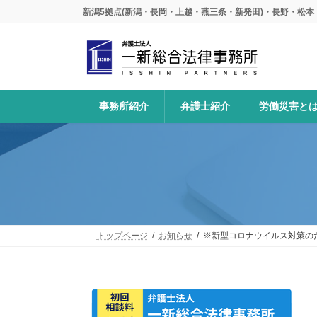
コ
ナ
新潟5拠点(新潟・長岡・上越・燕三条・新発田)・長野・松
ン
ビ
テ
ゲ
ン
ー
ツ
シ
へ
ョ
ス
ン
事務所紹介
弁護士紹介
労働災害と
キ
に
ッ
移
プ
動
トップページ
お知らせ
※新型コロナウイルス対策の