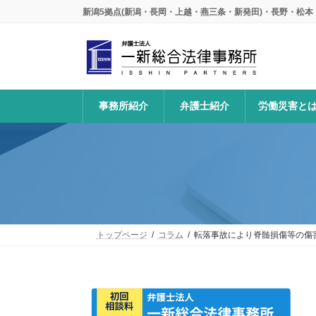
コ
ナ
新潟5拠点(新潟・長岡・上越・燕三条・新発田)・長野・松
ン
ビ
テ
ゲ
ン
ー
ツ
シ
へ
ョ
ス
ン
事務所紹介
弁護士紹介
労働災害と
キ
に
ッ
移
プ
動
トップページ
コラム
転落事故により脊髄損傷等の傷