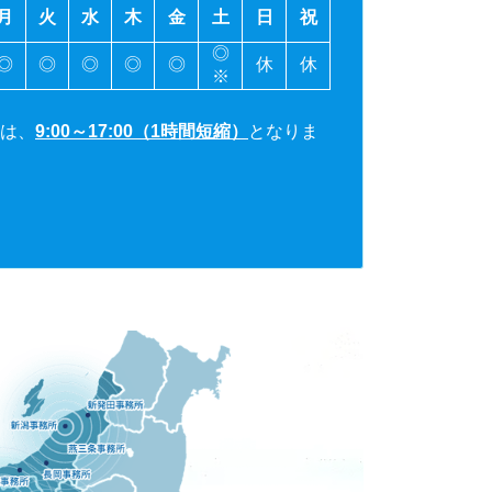
月
火
水
木
金
土
日
祝
◎
◎
◎
◎
◎
◎
休
休
※
は、
9:00～17:00（1時間短縮）
となりま