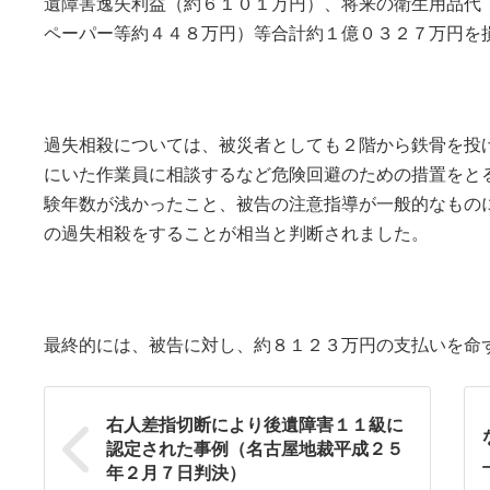
遺障害逸失利益（約６１０１万円）、将来の衛生用品代
ペーパー等約４４８万円）等合計約１億０３２７万円を
過失相殺については、被災者としても２階から鉄骨を投
にいた作業員に相談するなど危険回避のための措置をと
験年数が浅かったこと、被告の注意指導が一般的なもの
の過失相殺をすることが相当と判断されました。
最終的には、被告に対し、約８１２３万円の支払いを命
右人差指切断により後遺障害１１級に
認定された事例（名古屋地裁平成２５
年２月７日判決）