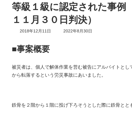
等級１級に認定された事例
１１月３０日判決）
最
2018年12月11日
2022年8月30日
終
更
新
■事案概要
日
時
:
被災者は、個人で解体作業を営む被告にアルバイトとし
から転落するという労災事故にあいました。
鉄骨を２階から１階に投げ下ろそうとした際に鉄骨とと