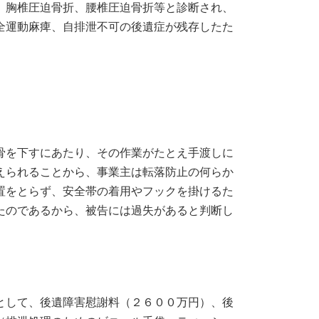
、胸椎圧迫骨折、腰椎圧迫骨折等と診断され、
全運動麻痺、自排泄不可の後遺症が残存したた
骨を下すにあたり、その作業がたとえ手渡しに
えられることから、事業主は転落防止の何らか
置をとらず、安全帯の着用やフックを掛けるた
たのであるから、被告には過失があると判断し
として、後遺障害慰謝料（２６００万円）、後