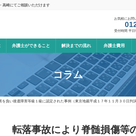
本・高崎にてご相談いただけます
お気軽にお問
01
受付時間 平日9:0
は
弁護士ができること
解決までの流れ
弁護士費用
コラム
害を負い後遺障害等級１級に認定された事例（東京地裁平成１７年１１月３０日判
転落事故により脊髄損傷等